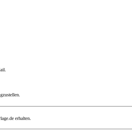
il.
gzustellen.
age.de erhalten.