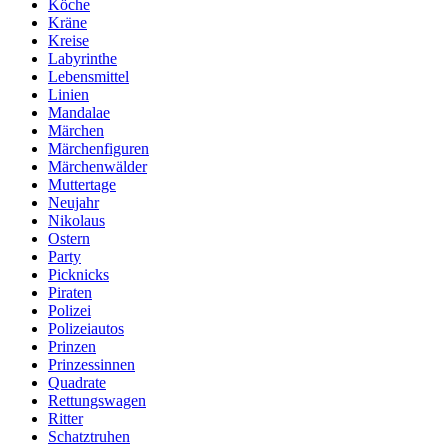
Köche
Kräne
Kreise
Labyrinthe
Lebensmittel
Linien
Mandalae
Märchen
Märchenfiguren
Märchenwälder
Muttertage
Neujahr
Nikolaus
Ostern
Party
Picknicks
Piraten
Polizei
Polizeiautos
Prinzen
Prinzessinnen
Quadrate
Rettungswagen
Ritter
Schatztruhen