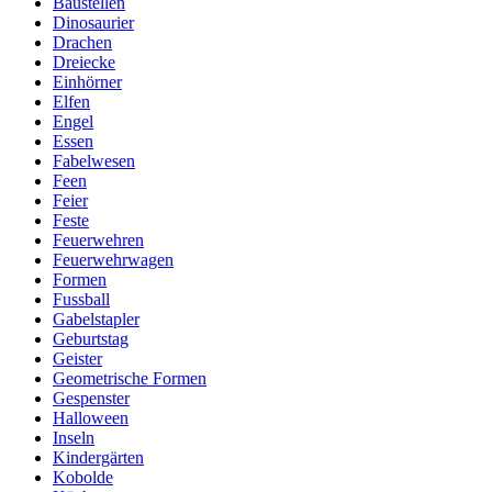
Baustellen
Dinosaurier
Drachen
Dreiecke
Einhörner
Elfen
Engel
Essen
Fabelwesen
Feen
Feier
Feste
Feuerwehren
Feuerwehrwagen
Formen
Fussball
Gabelstapler
Geburtstag
Geister
Geometrische Formen
Gespenster
Halloween
Inseln
Kindergärten
Kobolde