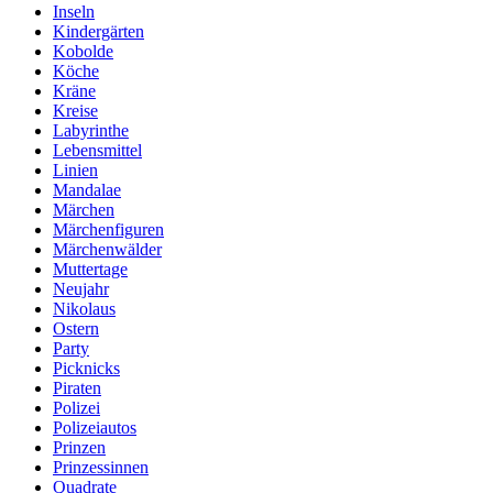
Inseln
Kindergärten
Kobolde
Köche
Kräne
Kreise
Labyrinthe
Lebensmittel
Linien
Mandalae
Märchen
Märchenfiguren
Märchenwälder
Muttertage
Neujahr
Nikolaus
Ostern
Party
Picknicks
Piraten
Polizei
Polizeiautos
Prinzen
Prinzessinnen
Quadrate