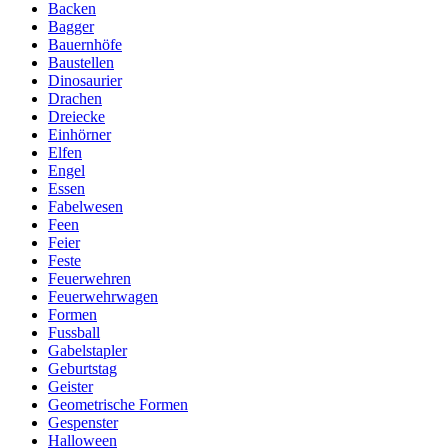
Backen
Bagger
Bauernhöfe
Baustellen
Dinosaurier
Drachen
Dreiecke
Einhörner
Elfen
Engel
Essen
Fabelwesen
Feen
Feier
Feste
Feuerwehren
Feuerwehrwagen
Formen
Fussball
Gabelstapler
Geburtstag
Geister
Geometrische Formen
Gespenster
Halloween