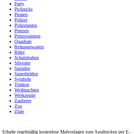
Party
Picknicks
Piraten
Polizei
Polizeiautos
Prinzen
Prinzessinnen
Quadrate
Rettungswagen
Ritter
Schatztruhen
Silvester
Spiralen
Superhelden
Symbole
Trinken
Weihnachten
Werkzeuge
Zauberer
Zoo
Züge
Erhalte regelmäßig kostenlose Malvorlagen zum Ausdrucken per E-