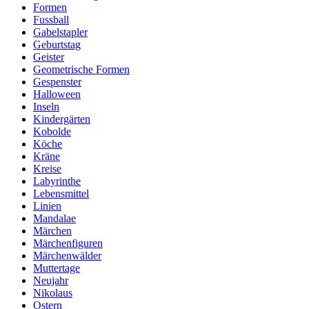
Formen
Fussball
Gabelstapler
Geburtstag
Geister
Geometrische Formen
Gespenster
Halloween
Inseln
Kindergärten
Kobolde
Köche
Kräne
Kreise
Labyrinthe
Lebensmittel
Linien
Mandalae
Märchen
Märchenfiguren
Märchenwälder
Muttertage
Neujahr
Nikolaus
Ostern