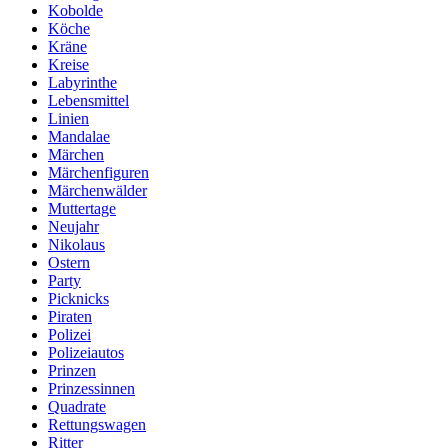
Kobolde
Köche
Kräne
Kreise
Labyrinthe
Lebensmittel
Linien
Mandalae
Märchen
Märchenfiguren
Märchenwälder
Muttertage
Neujahr
Nikolaus
Ostern
Party
Picknicks
Piraten
Polizei
Polizeiautos
Prinzen
Prinzessinnen
Quadrate
Rettungswagen
Ritter