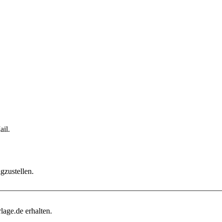
il.
gzustellen.
age.de erhalten.