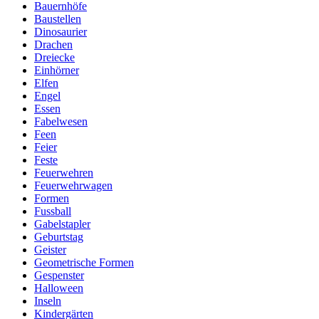
Bauernhöfe
Baustellen
Dinosaurier
Drachen
Dreiecke
Einhörner
Elfen
Engel
Essen
Fabelwesen
Feen
Feier
Feste
Feuerwehren
Feuerwehrwagen
Formen
Fussball
Gabelstapler
Geburtstag
Geister
Geometrische Formen
Gespenster
Halloween
Inseln
Kindergärten