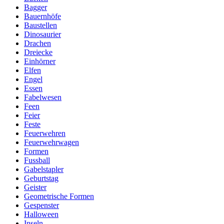
Bagger
Bauernhöfe
Baustellen
Dinosaurier
Drachen
Dreiecke
Einhörner
Elfen
Engel
Essen
Fabelwesen
Feen
Feier
Feste
Feuerwehren
Feuerwehrwagen
Formen
Fussball
Gabelstapler
Geburtstag
Geister
Geometrische Formen
Gespenster
Halloween
Inseln