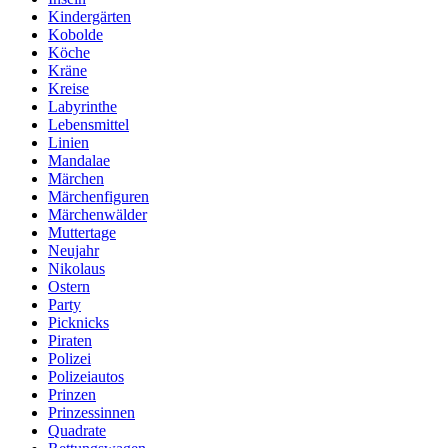
Kindergärten
Kobolde
Köche
Kräne
Kreise
Labyrinthe
Lebensmittel
Linien
Mandalae
Märchen
Märchenfiguren
Märchenwälder
Muttertage
Neujahr
Nikolaus
Ostern
Party
Picknicks
Piraten
Polizei
Polizeiautos
Prinzen
Prinzessinnen
Quadrate