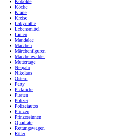
Kobolde
Köche
Kräne
Kreise
Labyrinthe
Lebensmittel
Linien
Mandalae
Märchen
Märchenfiguren
Märchenwälder
Muttertage
Neujahr
Nikolaus
Ostern
Party
Picknicks
Piraten
Polizei
Polizeiautos
Prinzen
Prinzessinnen
Quadrate
Rettungswagen
Ritter