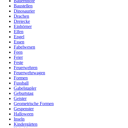
Bauernhöfe
Baustellen
Dinosaurier
Drachen
Dreiecke
Einhörner
Elfen
Engel
Essen
Fabelwesen
Feen
Feier
Feste
Feuerwehren
Feuerwehrwagen
Formen
Fussball
Gabelstapler
Geburtstag
Geister
Geometrische Formen
Gespenster
Halloween
Inseln
Kindergärten