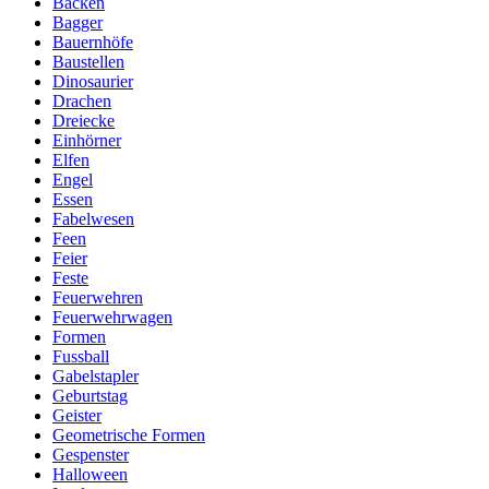
Backen
Bagger
Bauernhöfe
Baustellen
Dinosaurier
Drachen
Dreiecke
Einhörner
Elfen
Engel
Essen
Fabelwesen
Feen
Feier
Feste
Feuerwehren
Feuerwehrwagen
Formen
Fussball
Gabelstapler
Geburtstag
Geister
Geometrische Formen
Gespenster
Halloween