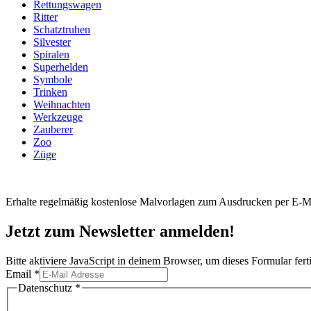
Rettungswagen
Ritter
Schatztruhen
Silvester
Spiralen
Superhelden
Symbole
Trinken
Weihnachten
Werkzeuge
Zauberer
Zoo
Züge
Erhalte regelmäßig kostenlose Malvorlagen zum Ausdrucken per E-Ma
Jetzt zum Newsletter anmelden!
Bitte aktiviere JavaScript in deinem Browser, um dieses Formular ferti
Email
*
Email
Datenschutz
*
Datenschutz