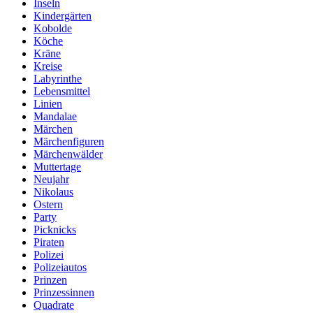
Inseln
Kindergärten
Kobolde
Köche
Kräne
Kreise
Labyrinthe
Lebensmittel
Linien
Mandalae
Märchen
Märchenfiguren
Märchenwälder
Muttertage
Neujahr
Nikolaus
Ostern
Party
Picknicks
Piraten
Polizei
Polizeiautos
Prinzen
Prinzessinnen
Quadrate