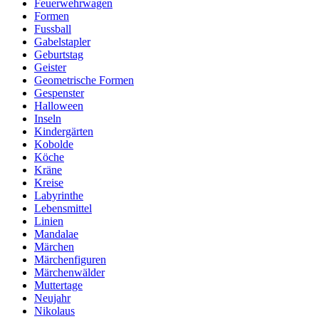
Feuerwehrwagen
Formen
Fussball
Gabelstapler
Geburtstag
Geister
Geometrische Formen
Gespenster
Halloween
Inseln
Kindergärten
Kobolde
Köche
Kräne
Kreise
Labyrinthe
Lebensmittel
Linien
Mandalae
Märchen
Märchenfiguren
Märchenwälder
Muttertage
Neujahr
Nikolaus