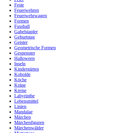
Feste
Feuerwehren
Feuerwehrwagen
Formen
Fussball
Gabelstapler
Geburtstag
Geister
Geometrische Formen
Gespenster
Halloween
Inseln
Kindergärten
Kobolde
Köche
Kräne
Kreise
Labyrinthe
Lebensmittel
Linien
Mandalae
Märchen
Märchenfiguren
Märchenwälder