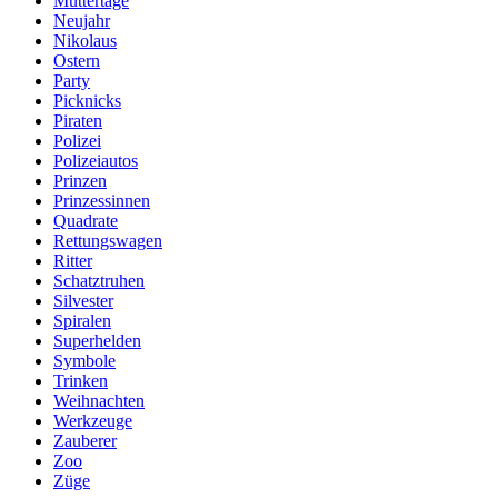
Muttertage
Neujahr
Nikolaus
Ostern
Party
Picknicks
Piraten
Polizei
Polizeiautos
Prinzen
Prinzessinnen
Quadrate
Rettungswagen
Ritter
Schatztruhen
Silvester
Spiralen
Superhelden
Symbole
Trinken
Weihnachten
Werkzeuge
Zauberer
Zoo
Züge