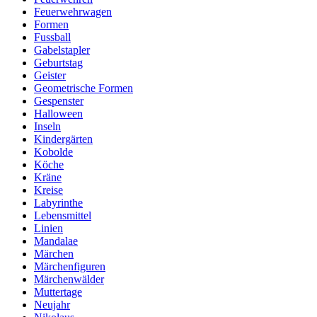
Feuerwehrwagen
Formen
Fussball
Gabelstapler
Geburtstag
Geister
Geometrische Formen
Gespenster
Halloween
Inseln
Kindergärten
Kobolde
Köche
Kräne
Kreise
Labyrinthe
Lebensmittel
Linien
Mandalae
Märchen
Märchenfiguren
Märchenwälder
Muttertage
Neujahr