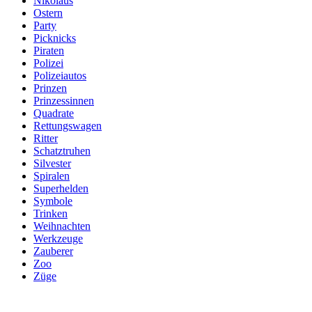
Nikolaus
Ostern
Party
Picknicks
Piraten
Polizei
Polizeiautos
Prinzen
Prinzessinnen
Quadrate
Rettungswagen
Ritter
Schatztruhen
Silvester
Spiralen
Superhelden
Symbole
Trinken
Weihnachten
Werkzeuge
Zauberer
Zoo
Züge