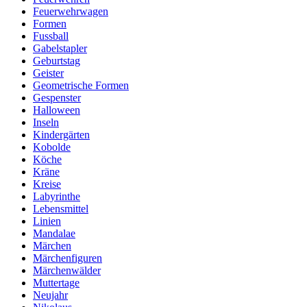
Feuerwehrwagen
Formen
Fussball
Gabelstapler
Geburtstag
Geister
Geometrische Formen
Gespenster
Halloween
Inseln
Kindergärten
Kobolde
Köche
Kräne
Kreise
Labyrinthe
Lebensmittel
Linien
Mandalae
Märchen
Märchenfiguren
Märchenwälder
Muttertage
Neujahr