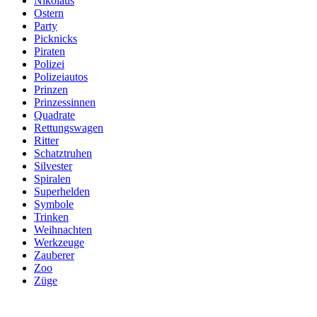
Nikolaus
Ostern
Party
Picknicks
Piraten
Polizei
Polizeiautos
Prinzen
Prinzessinnen
Quadrate
Rettungswagen
Ritter
Schatztruhen
Silvester
Spiralen
Superhelden
Symbole
Trinken
Weihnachten
Werkzeuge
Zauberer
Zoo
Züge