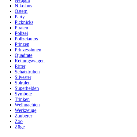
Neujahr
Nikolaus
Ostern
Party
Picknicks
Piraten
Polizei
Polizeiautos
Prinzen
Prinzessinnen
Quadrate
Rettungswagen
Ritter
Schatztruhen
Silvester
Spiralen
Superhelden
Symbole
Trinken
Weihnachten
Werkzeuge
Zauberer
Zoo
Züge