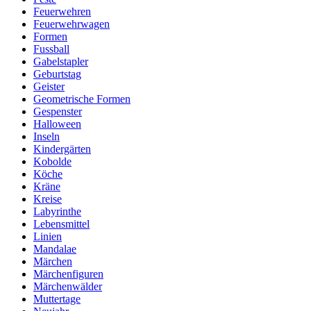
Feuerwehren
Feuerwehrwagen
Formen
Fussball
Gabelstapler
Geburtstag
Geister
Geometrische Formen
Gespenster
Halloween
Inseln
Kindergärten
Kobolde
Köche
Kräne
Kreise
Labyrinthe
Lebensmittel
Linien
Mandalae
Märchen
Märchenfiguren
Märchenwälder
Muttertage