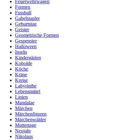
Feuerwehrwagen
Formen
Fussball
Gabelstapler
Geburtstag
Geister
Geometrische Formen
Gespenster
Halloween
Inseln
Kindergärten
Kobolde
Köche
Kräne
Kreise
Labyrinthe
Lebensmittel
Linien
Mandalae
Märchen
Märchenfiguren
Märchenwälder
Muttertage
Neujahr
Nikolaus