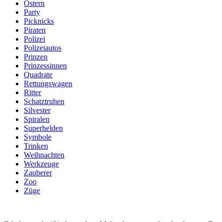
Ostern
Party
Picknicks
Piraten
Polizei
Polizeiautos
Prinzen
Prinzessinnen
Quadrate
Rettungswagen
Ritter
Schatztruhen
Silvester
Spiralen
Superhelden
Symbole
Trinken
Weihnachten
Werkzeuge
Zauberer
Zoo
Züge