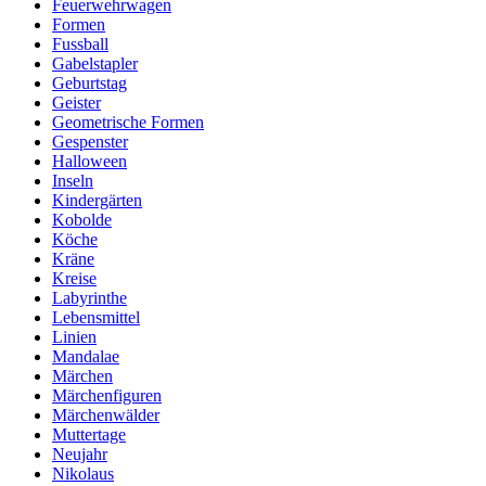
Feuerwehrwagen
Formen
Fussball
Gabelstapler
Geburtstag
Geister
Geometrische Formen
Gespenster
Halloween
Inseln
Kindergärten
Kobolde
Köche
Kräne
Kreise
Labyrinthe
Lebensmittel
Linien
Mandalae
Märchen
Märchenfiguren
Märchenwälder
Muttertage
Neujahr
Nikolaus