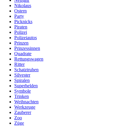
Neujahr
Nikolaus
Ostern
Party
Picknicks
Piraten
Polizei
Polizeiautos
Prinzen
Prinzessinnen
Quadrate
Rettungswagen
Ritter
Schatztruhen
Silvester
Spiralen
Superhelden
Symbole
Trinken
Weihnachten
Werkzeuge
Zauberer
Zoo
Züge