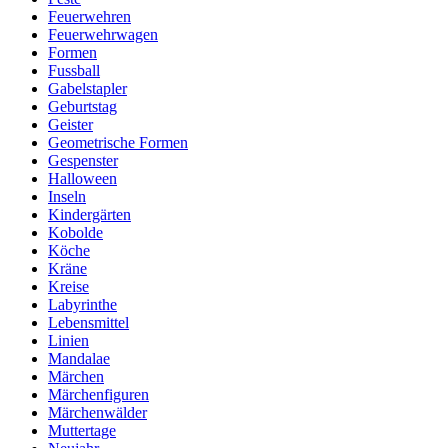
Feuerwehren
Feuerwehrwagen
Formen
Fussball
Gabelstapler
Geburtstag
Geister
Geometrische Formen
Gespenster
Halloween
Inseln
Kindergärten
Kobolde
Köche
Kräne
Kreise
Labyrinthe
Lebensmittel
Linien
Mandalae
Märchen
Märchenfiguren
Märchenwälder
Muttertage