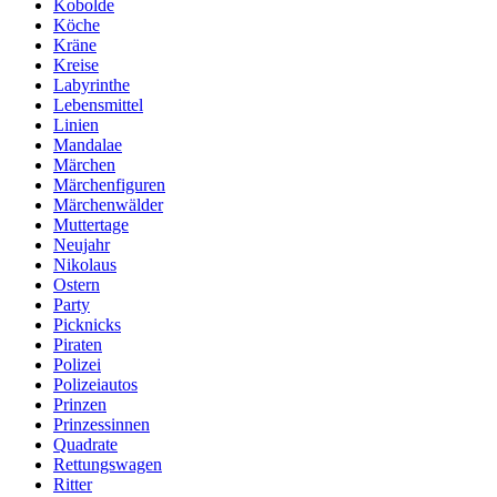
Kobolde
Köche
Kräne
Kreise
Labyrinthe
Lebensmittel
Linien
Mandalae
Märchen
Märchenfiguren
Märchenwälder
Muttertage
Neujahr
Nikolaus
Ostern
Party
Picknicks
Piraten
Polizei
Polizeiautos
Prinzen
Prinzessinnen
Quadrate
Rettungswagen
Ritter