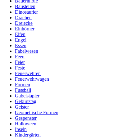
Bauernhöfe
Baustellen
Dinosaurier
Drachen
Dreiecke
Einhörner
Elfen
Engel
Essen
Fabelwesen
Feen
Feier
Feste
Feuerwehren
Feuerwehrwagen
Formen
Fussball
Gabelstapler
Geburtstag
Geister
Geometrische Formen
Gespenster
Halloween
Inseln
Kindergärten