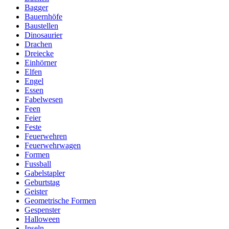
Bagger
Bauernhöfe
Baustellen
Dinosaurier
Drachen
Dreiecke
Einhörner
Elfen
Engel
Essen
Fabelwesen
Feen
Feier
Feste
Feuerwehren
Feuerwehrwagen
Formen
Fussball
Gabelstapler
Geburtstag
Geister
Geometrische Formen
Gespenster
Halloween
Inseln