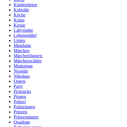
Kindergärten
Kobolde
Köche
Kräne
Kreise
Labyrinthe
Lebensmittel
Linien
Mandalae
Märchen
Märchenfiguren
Märchenwälder
Muttertage
Neujahr
Nikolaus
Ostern
Party
Picknicks
Piraten
Polizei
Polizeiautos
Prinzen
Prinzessinnen
Quadrate