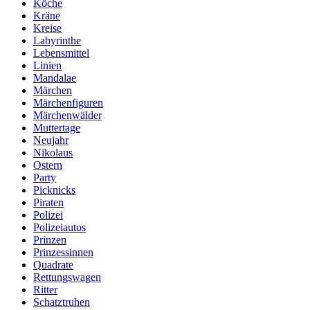
Köche
Kräne
Kreise
Labyrinthe
Lebensmittel
Linien
Mandalae
Märchen
Märchenfiguren
Märchenwälder
Muttertage
Neujahr
Nikolaus
Ostern
Party
Picknicks
Piraten
Polizei
Polizeiautos
Prinzen
Prinzessinnen
Quadrate
Rettungswagen
Ritter
Schatztruhen