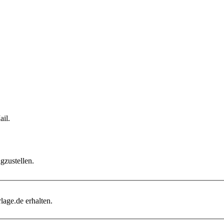
il.
gzustellen.
age.de erhalten.