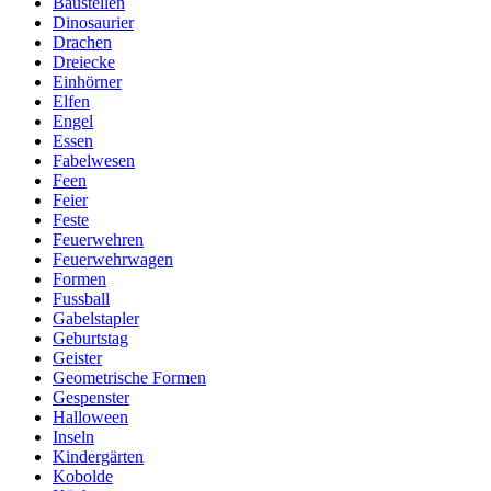
Baustellen
Dinosaurier
Drachen
Dreiecke
Einhörner
Elfen
Engel
Essen
Fabelwesen
Feen
Feier
Feste
Feuerwehren
Feuerwehrwagen
Formen
Fussball
Gabelstapler
Geburtstag
Geister
Geometrische Formen
Gespenster
Halloween
Inseln
Kindergärten
Kobolde