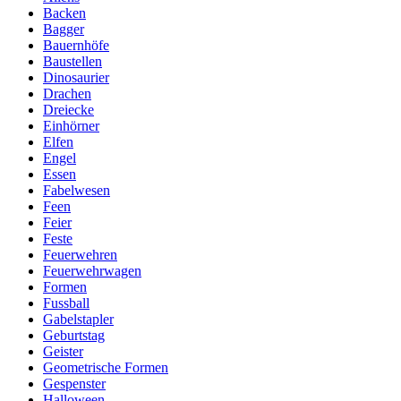
Backen
Bagger
Bauernhöfe
Baustellen
Dinosaurier
Drachen
Dreiecke
Einhörner
Elfen
Engel
Essen
Fabelwesen
Feen
Feier
Feste
Feuerwehren
Feuerwehrwagen
Formen
Fussball
Gabelstapler
Geburtstag
Geister
Geometrische Formen
Gespenster
Halloween