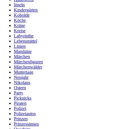
Inseln
Kindergärten
Kobolde
Köche
Kräne
Kreise
Labyrinthe
Lebensmittel
Linien
Mandalae
Märchen
Märchenfiguren
Märchenwälder
Muttertage
Neujahr
Nikolaus
Ostern
Party
Picknicks
Piraten
Polizei
Polizeiautos
Prinzen
Prinzessinnen