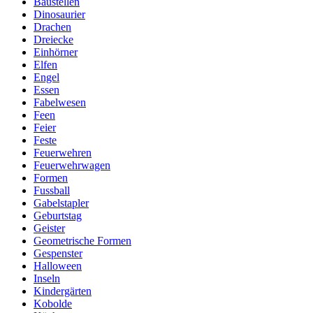
Baustellen
Dinosaurier
Drachen
Dreiecke
Einhörner
Elfen
Engel
Essen
Fabelwesen
Feen
Feier
Feste
Feuerwehren
Feuerwehrwagen
Formen
Fussball
Gabelstapler
Geburtstag
Geister
Geometrische Formen
Gespenster
Halloween
Inseln
Kindergärten
Kobolde