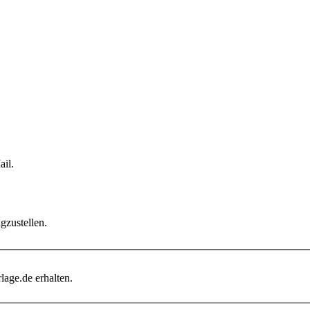
il.
gzustellen.
age.de erhalten.