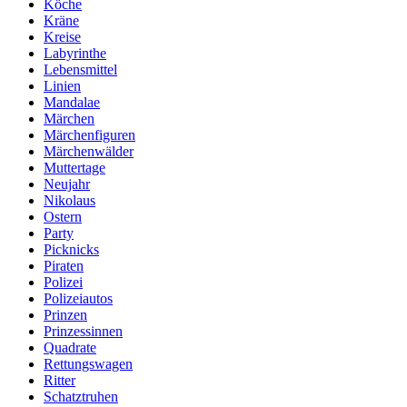
Köche
Kräne
Kreise
Labyrinthe
Lebensmittel
Linien
Mandalae
Märchen
Märchenfiguren
Märchenwälder
Muttertage
Neujahr
Nikolaus
Ostern
Party
Picknicks
Piraten
Polizei
Polizeiautos
Prinzen
Prinzessinnen
Quadrate
Rettungswagen
Ritter
Schatztruhen