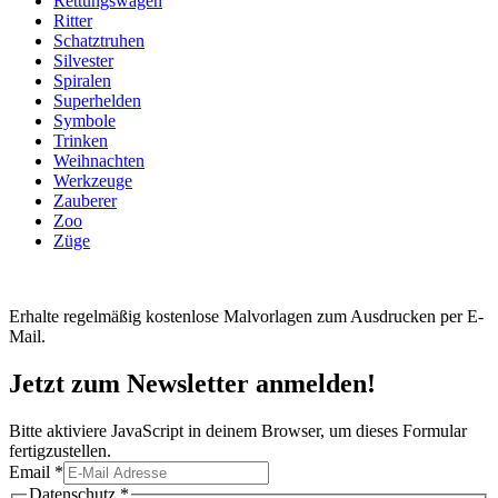
Rettungswagen
Ritter
Schatztruhen
Silvester
Spiralen
Superhelden
Symbole
Trinken
Weihnachten
Werkzeuge
Zauberer
Zoo
Züge
Erhalte regelmäßig kostenlose Malvorlagen zum Ausdrucken per E-
Mail.
Jetzt zum Newsletter anmelden!
Bitte aktiviere JavaScript in deinem Browser, um dieses Formular
fertigzustellen.
Email
Email
*
Datenschutz
Datenschutz
*