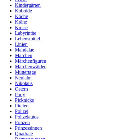
Kindergärten
Kobolde
Köche
Kräne
Kreise
Labyrinthe
Lebensmittel
Linien
Mandalae
Märchen
Märchenfiguren
Märchenwälder
Muttertage
Neujahr
Nikolaus
Ostern
Party
Picknicks
Piraten
Polizei
Polizeiautos
Prinzen
Prinzessinnen
Quadrate