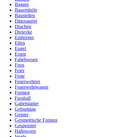
Bagger
Bauernhöfe
Baustellen
Dinosaurier
Drachen
Dreiecke
Einhörner
Elfen
Engel
Essen
Fabelwesen
Feen
Feier
Feste
Feuerwehren
Feuerwehrwagen
Formen
Fussball
Gabelstapler
Geburtstag
Geister
Geometrische Formen
Gespenster
Halloween
Inseln