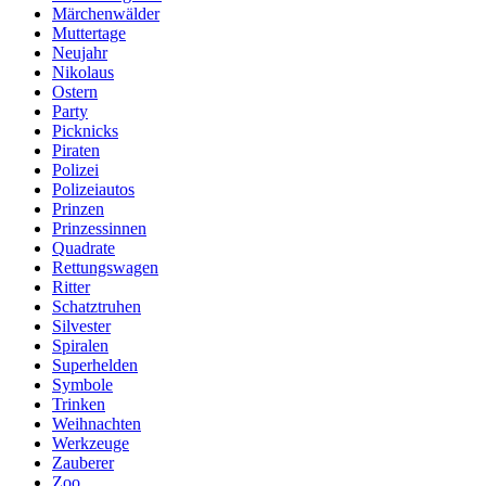
Märchenwälder
Muttertage
Neujahr
Nikolaus
Ostern
Party
Picknicks
Piraten
Polizei
Polizeiautos
Prinzen
Prinzessinnen
Quadrate
Rettungswagen
Ritter
Schatztruhen
Silvester
Spiralen
Superhelden
Symbole
Trinken
Weihnachten
Werkzeuge
Zauberer
Zoo