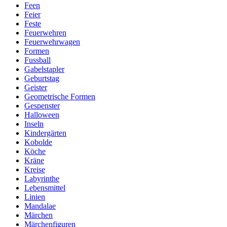
Feen
Feier
Feste
Feuerwehren
Feuerwehrwagen
Formen
Fussball
Gabelstapler
Geburtstag
Geister
Geometrische Formen
Gespenster
Halloween
Inseln
Kindergärten
Kobolde
Köche
Kräne
Kreise
Labyrinthe
Lebensmittel
Linien
Mandalae
Märchen
Märchenfiguren